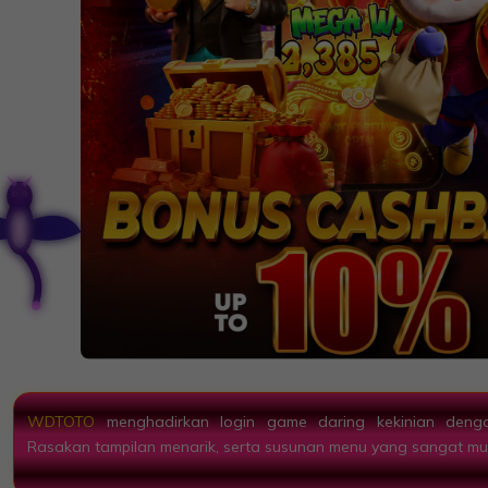
WDTOTO
menghadirkan login game daring kekinian denga
Rasakan tampilan menarik, serta susunan menu yang sangat mu