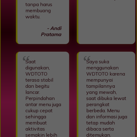
tanpa harus
membuang
waktu.
- Andi
Pratama
Saat
Saya suka
digunakan,
menggunakan
WDTOTO
WDTOTO karena
terasa stabil
mempunyai
dan begitu
tampilannya
lancar.
yang mewah,
Perpindahan
saat dibuka lewat
antar menu juga
perangkat
cukup cepat
berbeda. Menu
sehingga
dan informasi juga
membuat
tetap mudah
aktivitas
dibaca serta
semakin lebih
ditemukan.