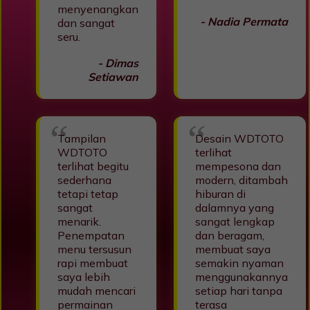
menyenangkan
- Nadia Permata
dan sangat
seru.
- Dimas
Setiawan
Tampilan
Desain WDTOTO
WDTOTO
terlihat
terlihat begitu
mempesona dan
sederhana
modern, ditambah
tetapi tetap
hiburan di
sangat
dalamnya yang
menarik.
sangat lengkap
Penempatan
dan beragam,
menu tersusun
membuat saya
rapi membuat
semakin nyaman
saya lebih
menggunakannya
mudah mencari
setiap hari tanpa
permainan
terasa