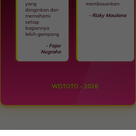
yang
membosankan.
diinginkan dan
- Rizky Maulana
memahami
setiap
bagiannya
lebih gampang.
- Fajar
Nugroho
WDTOTO - 2026