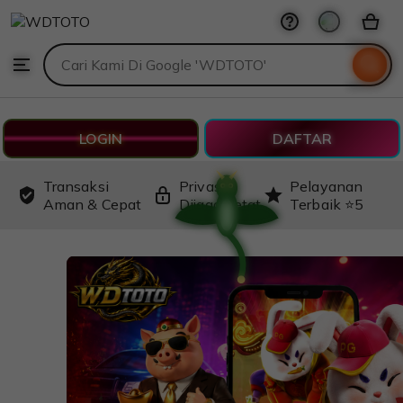
WDTOTO
Skip
to
Search
Browse
ontent
for
items
or
shops
LOGIN
DAFTAR
Transaksi
Privasi
Pelayanan
Aman & Cepat
Dijaga Ketat
Terbaik ⭐️5