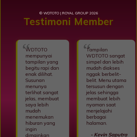
© WDTOTO | ROYAL GROUP 2026
Testimoni Member
WDTOTO
Tampilan
mempunyai
WDTOTO sangat
tampilan yang
simpel dan lebih
begitu rapi dan
mudah diakses
enak dilihat.
nggak berbelit-
Susunan
belit. Menu utama
menunya
tersusun dengan
terlihat sangat
jelas sehingga
jelas, membuat
membuat lebih
saya lebih
nyaman saat
mudah
menjelajahi
menemukan
berbagai
hiburan yang
halaman.
ingin
- Kevin Saputra
dimainkan