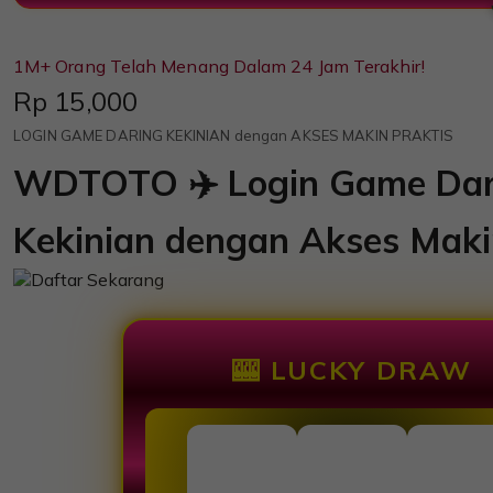
1M+ Orang Telah Menang Dalam 24 Jam Terakhir!
Price:
Rp 15,000
LOGIN GAME DARING KEKINIAN dengan AKSES MAKIN PRAKTIS
WDTOTO ✈️ Login Game Dar
Kekinian dengan Akses Maki
🎰 LUCKY DRAW