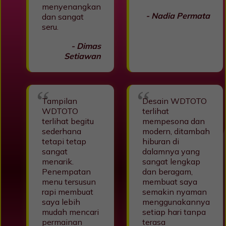
menyenangkan
- Nadia Permata
dan sangat
seru.
- Dimas
Setiawan
Tampilan
Desain WDTOTO
WDTOTO
terlihat
terlihat begitu
mempesona dan
sederhana
modern, ditambah
tetapi tetap
hiburan di
sangat
dalamnya yang
menarik.
sangat lengkap
Penempatan
dan beragam,
menu tersusun
membuat saya
rapi membuat
semakin nyaman
saya lebih
menggunakannya
mudah mencari
setiap hari tanpa
permainan
terasa