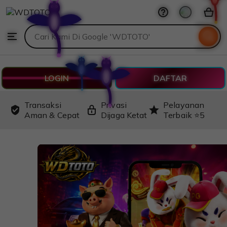
WDTOTO
Skip
to
Search
Browse
ontent
for
items
or
shops
LOGIN
DAFTAR
Transaksi
Privasi
Pelayanan
Aman & Cepat
Dijaga Ketat
Terbaik ⭐️5